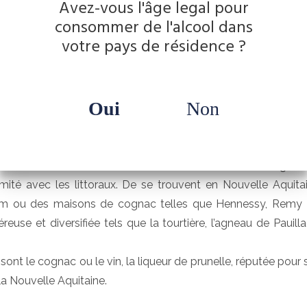
Avez-vous l'âge legal pour
consommer de l'alcool dans
Sa région
votre pays de résidence ?
a Nouvelle Aquitaine représente aujourd’hui la plus vaste d
a Nouvelle Aquitaine est en effet la première région en terme
Oui
Non
. Réputée pour son économie forte grâce à son agriculture,
ermes de chiffre d’affaire et la première région française en
de sports d’hiver).
raordinaire viticulture reconnue dans le monde entier (vign
ité avec les littoraux. De se trouvent en Nouvelle Aquit
m ou des maisons de cognac telles que Hennessy, Remy Ma
euse et diversifiée tels que la tourtière, l’agneau de Pauill
ont le cognac ou le vin, la liqueur de prunelle, réputée pour s
a Nouvelle Aquitaine.