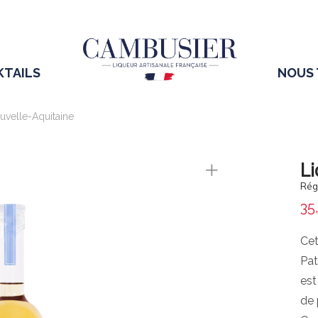
KTAILS
NOUS
uvelle-Aquitaine
Li
Rég
35
Cet
Pat
est
de 