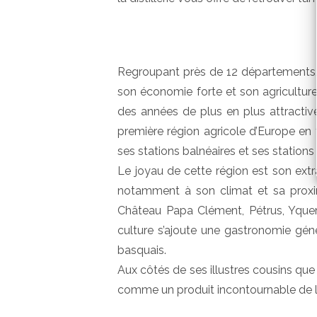
Regroupant près de 12 départements, l
son économie forte et son agriculture l
des années de plus en plus attractive
première région agricole d’Europe en t
ses stations balnéaires et ses stations 
Le joyau de cette région est son ext
notamment à son climat et sa proxim
Château Papa Clément, Pétrus, Yque
culture s’ajoute une gastronomie génér
basquais.
Aux côtés de ses illustres cousins que s
comme un produit incontournable de l