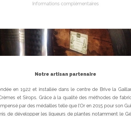
Informations complémentaires
Notre artisan partenaire
ondée en 1922 et installée dans le centre de Brive la Gailla
s, Crèmes et Sirops. Grâce à la qualité des méthodes de fabri
écompensé par des médailles telle que l’Or en 2015 pour son Gu
s de développer les liqueurs de plantes notamment le Génépi
bre entre le savoir-faire du liquoriste et la recherche const
âme parfumée de l’alambic et le goût du terroir.