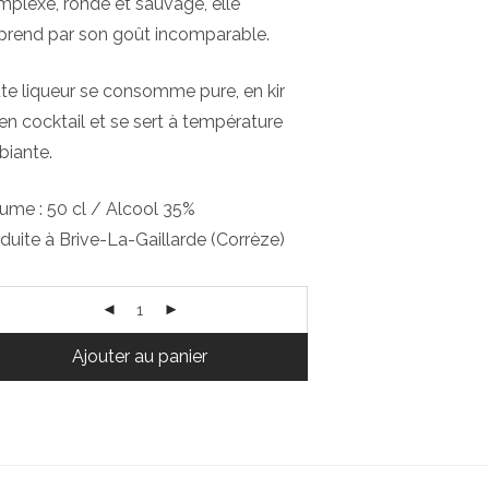
plexe, ronde et sauvage, elle
prend par son goût incomparable.
te liqueur se consomme pure, en kir
en cocktail et se sert à température
iante.
ume : 50 cl / Alcool 35%
duite à Brive-La-Gaillarde (Corrèze)
Ajouter au panier