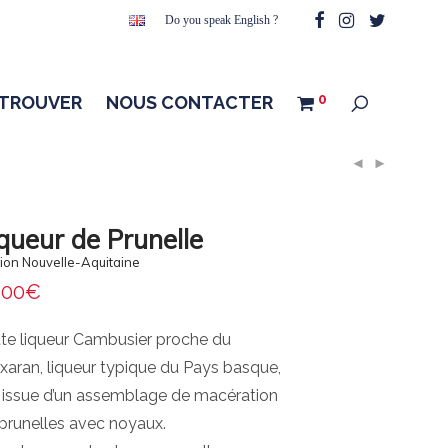
Do you speak English ?
0
 TROUVER
NOUS CONTACTER
queur de Prunelle
ion Nouvelle-Aquitaine
,00
€
te liqueur Cambusier proche du
xaran, liqueur typique du Pays basque,
 issue d’un assemblage de macération
prunelles avec noyaux.