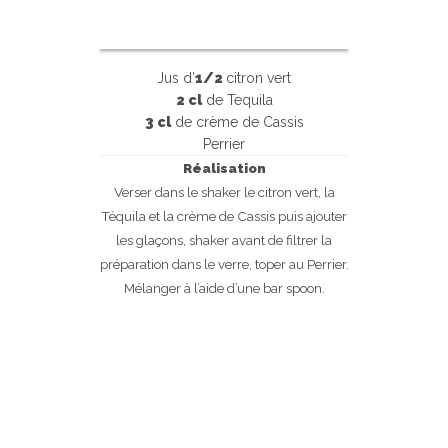
Jus d’
1/2
citron vert
2 cl
de Tequila
3 cl
de crème de Cassis
Perrier
Réalisation
Verser dans le shaker le citron vert, la
V
Téquila et la crème de Cassis puis ajouter
les glaçons, shaker avant de filtrer la
préparation dans le verre, toper au Perrier.
Mélanger à l’aide d’une bar spoon.