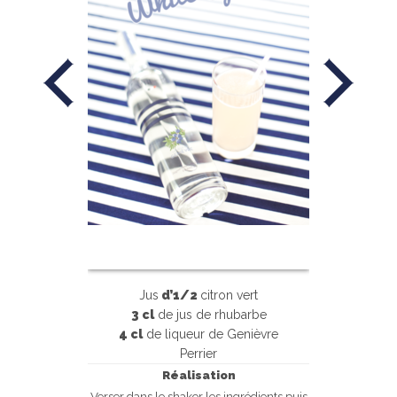
Jus
d’1/2
citron vert
3 cl
de jus de rhubarbe
4 cl
de liqueur de Genièvre
Perrier
Réalisation
Verser dans le shaker les ingrédients puis