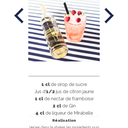
1 cl
de sirop de sucre
Jus d’
1/2
jus de citron jaune
1 cl
de nectar de framboise
2 cl
de Gin
4 cl
de liqueur de Mirabelle
Réalisation
Verser dans le shaker les ingrédients puis