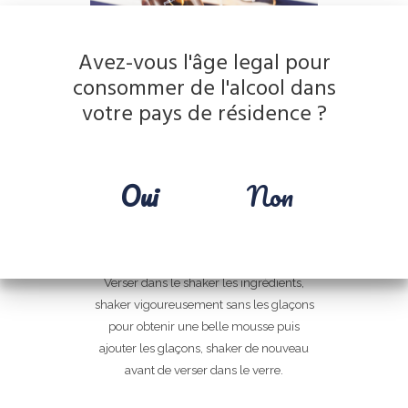
Avez-vous l'âge legal pour
consommer de l'alcool dans
votre pays de résidence ?
1
blanc d’oeuf
1 cl
de sirop de sucre
Oui
Non
Jus d’
1/2
citron vert
5 cl
de liqueur de Prunelle
3
gouttes d’Angostura Bitter
Réalisation
Verser dans le shaker les ingrédients,
shaker vigoureusement sans les glaçons
pour obtenir une belle mousse puis
ajouter les glaçons, shaker de nouveau
avant de verser dans le verre.