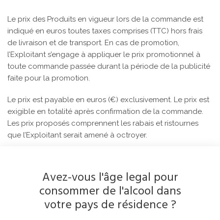
Le prix des Produits en vigueur lors de la commande est
indiqué en euros toutes taxes comprises (TTC) hors frais
de livraison et de transport. En cas de promotion,
l’Exploitant s’engage à appliquer le prix promotionnel à
toute commande passée durant la période de la publicité
faite pour la promotion.
Le prix est payable en euros (€) exclusivement. Le prix est
exigible en totalité après confirmation de la commande.
Les prix proposés comprennent les rabais et ristournes
que l’Exploitant serait amené à octroyer.
Si des frais de livraison ou de transport s’appliquent, ils
seront ajoutés au prix des Produits et indiqués de manière
Avez-vous l'âge legal pour
distincte avant la validation de la commande par le Client.
consommer de l'alcool dans
Le montant total dû par le Client et son détail sont
votre pays de résidence ?
indiqués sur la page de confirmation de commande.