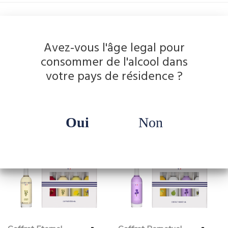
Informations complémentaires
Avez-vous l'âge legal pour
Poids
0.650 kg
consommer de l'alcool dans
votre pays de résidence ?
Dimensions
16 × 8 × 21 cm
Oui
Non
Vous aimerez peut-être aussi…