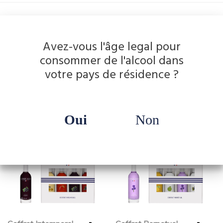
Informations complémentaires
Avez-vous l'âge legal pour
Poids
0.650 kg
consommer de l'alcool dans
votre pays de résidence ?
Dimensions
16 × 8 × 21 cm
Oui
Non
Vous aimerez peut-être aussi…